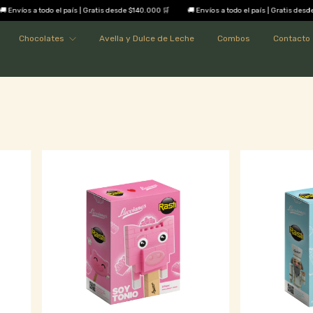
nvíos a todo el país | Gratis desde $140.000 🛒
🚚 Envíos a todo el país | Gratis desde $
Chocolates
Avella y Dulce de Leche
Combos
Contacto