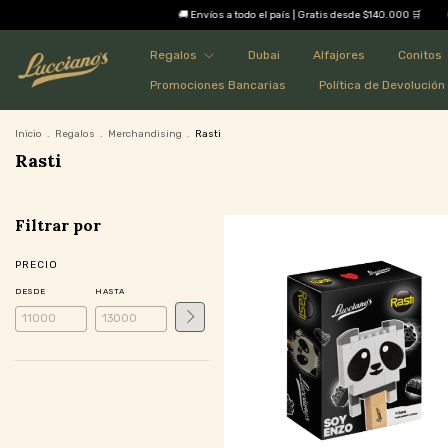
🚚 Envíos a todo el país | Gratis desde $140.000 🛒
🚚 E
Regalos
Dubai
Alfajores
Conitos
Promociones Bancarias
Política de Devolución
Inicio
.
Regalos
.
Merchandising
.
Rasti
Rasti
Filtrar por
PRECIO
DESDE
HASTA