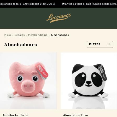
 el país | Gratis desde $140.000 🛒
🚚 Envíos a todo el país | Gratis desde $140.000 🛒
Inicio
.
Regalos
.
Merchandising
.
Almohadones
Almohadones
FILTRAR
Almohadon Tonio
Almohadon Enzo