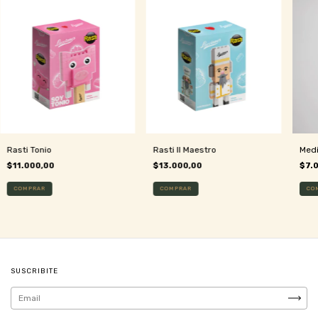
Rasti Tonio
Rasti Il Maestro
Medi
$11.000,00
$13.000,00
$7.
SUSCRIBITE