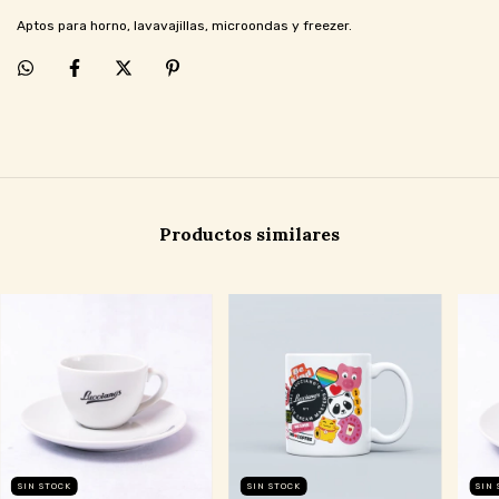
Aptos para horno, lavavajillas, microondas y freezer.
Productos similares
SIN STOCK
SIN STOCK
SIN