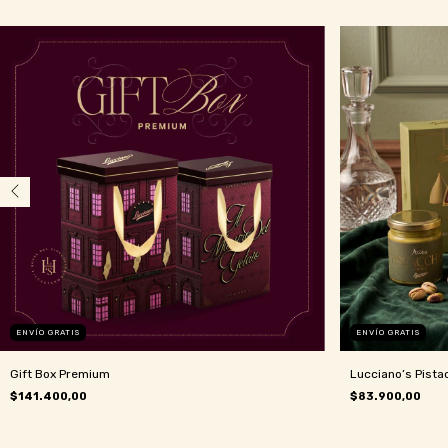
ENVÍO GRATIS
ENVÍO GRATIS
Gift Box Premium
Lucciano’s Pistac
$141.400,00
$83.900,00