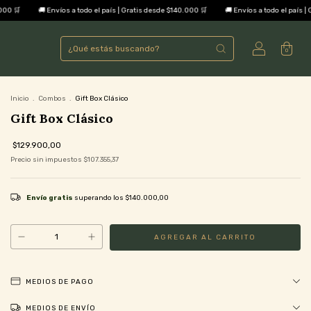
a todo el país | Gratis desde $140.000 🛒
🚚 Envíos a todo el país | Gratis desde $140.000
0
Inicio
.
Combos
.
Gift Box Clásico
Gift Box Clásico
$129.900,00
Precio sin impuestos
$107.355,37
Envío gratis
superando los
$140.000,00
MEDIOS DE PAGO
MEDIOS DE ENVÍO