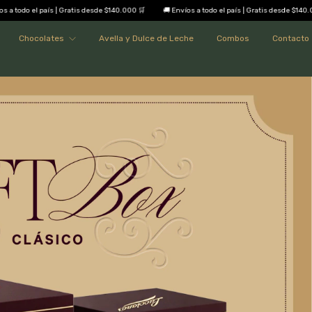
atis desde $140.000 🛒
🚚 Envíos a todo el país | Gratis desde $140.000 🛒
🚚 Envíos 
Chocolates
Avella y Dulce de Leche
Combos
Contacto