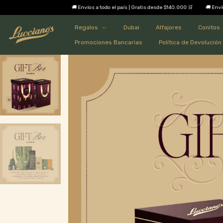
🚚 Envíos a todo el país | Gratis desde $140.000 🛒
🚚 Envíos a todo el país | Gr
Regalos
Dubai
Alfajores
Conitos
Promociones Bancarias
Política de Devolución