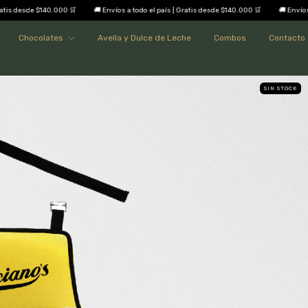
de $140.000 🛒
🚚 Envíos a todo el país | Gratis desde $140.000 🛒
🚚 Envíos a todo e
Chocolates
Avella y Dulce de Leche
Combos
Contacto
SIN STOCK