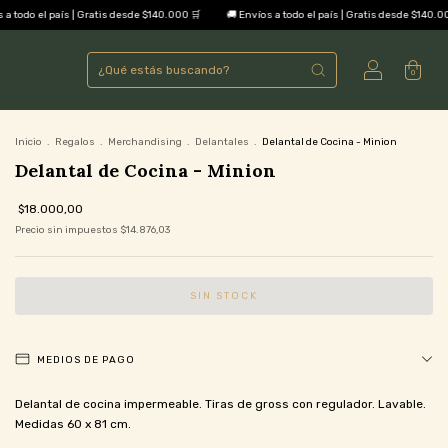
l país | Gratis desde $140.000 🛒
🚚 Envíos a todo el país | Gratis desde $140.000 🛒
0
Inicio
.
Regalos
.
Merchandising
.
Delantales
.
Delantal de Cocina - Minion
Delantal de Cocina - Minion
$18.000,00
Precio sin impuestos
$14.876,03
MEDIOS DE PAGO
Delantal de cocina impermeable. Tiras de gross con regulador. Lavable.
Medidas 60 x 81 cm.